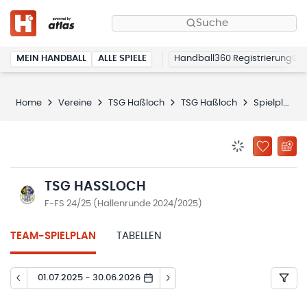
Suche
MEIN HANDBALL
ALLE SPIELE
Handball360 Registrierung
Home
Vereine
TSG Haßloch
TSG Haßloch
Spielplan
BENACHRICHTIG
ZU „MEINE
TSG HASSLOCH
F-FS 24/25 (Hallenrunde 2024/2025)
TEAM-SPIELPLAN
TABELLEN
01.07.2025 - 30.06.2026