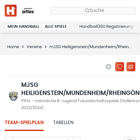
Suche
MEIN HANDBALL
ALLE SPIELE
Handball360 Registrierung
Home
Vereine
mJSG Heiligenstein/Mundenheim/Rheingönheim
BENACHRICHTIG
ZU „MEINE
MJSG
HEILIGENSTEIN/MUNDENHEIM/RHEINGÖN
PfHV - männliche B-Jugend Freundschaftsspiele (Hallenru
2023/2024)
TEAM-SPIELPLAN
TABELLEN