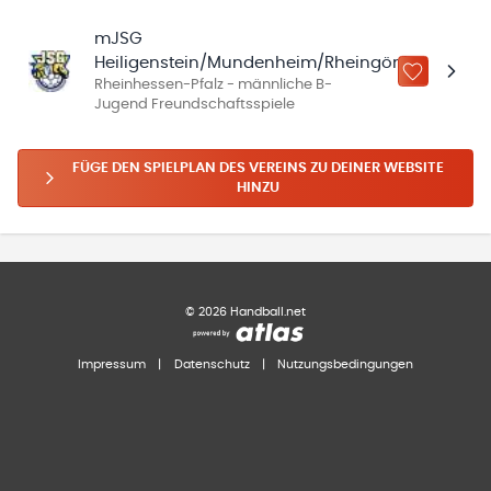
mJSG
Heiligenstein/Mundenheim/Rheingönheim
ZU „MEINE
Rheinhessen-Pfalz - männliche B-
Jugend Freundschaftsspiele
FÜGE DEN SPIELPLAN DES VEREINS ZU DEINER WEBSITE
HINZU
©
2026
Handball.net
Impressum
|
Datenschutz
|
Nutzungsbedingungen