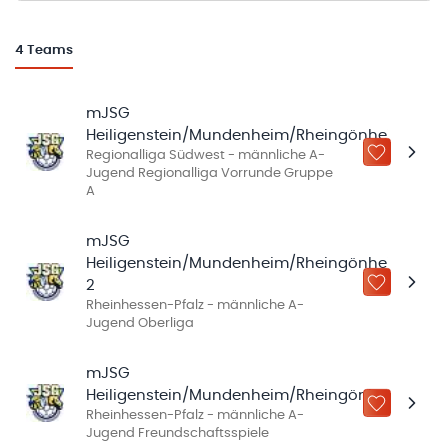
4
Teams
mJSG
Heiligenstein/Mundenheim/Rheingönheim
Regionalliga Südwest - männliche A-
ZU „MEINE
Jugend Regionalliga Vorrunde Gruppe
A
mJSG
Heiligenstein/Mundenheim/Rheingönheim
2
ZU „MEINE
Rheinhessen-Pfalz - männliche A-
Jugend Oberliga
mJSG
Heiligenstein/Mundenheim/Rheingönheim
ZU „MEINE
Rheinhessen-Pfalz - männliche A-
Jugend Freundschaftsspiele