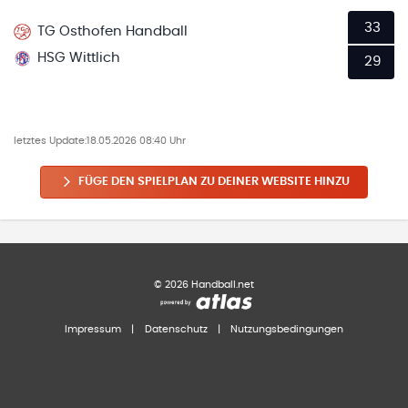
33
TG Osthofen Handball
HSG Wittlich
29
letztes Update:
18.05.2026 08:40 Uhr
FÜGE DEN SPIELPLAN ZU DEINER WEBSITE HINZU
©
2026
Handball.net
Impressum
|
Datenschutz
|
Nutzungsbedingungen