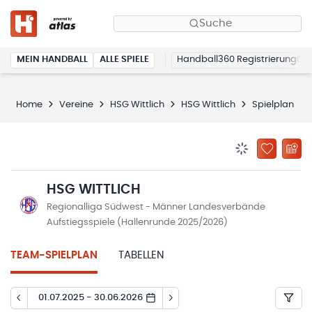
Suche
MEIN HANDBALL
ALLE SPIELE
Handball360 Registrierung
Home
Vereine
HSG Wittlich
HSG Wittlich
Spielplan
BENACHRICHTIG
ZU „MEINE
HSG WITTLICH
Regionalliga Südwest - Männer Landesverbände
Aufstiegsspiele (Hallenrunde 2025/2026)
TEAM-SPIELPLAN
TABELLEN
01.07.2025 - 30.06.2026