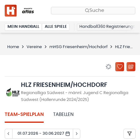
Suche
MEIN HANDBALL
ALLE SPIELE
Handball360 Registrierung
Home
Vereine
mHSG Friesenheim/Hochdorf
HLZ Friesenheim/Hochdorf
BENACHRICHTIG
ZU „MEINE
HLZ FRIESENHEIM/HOCHDORF
Regionalliga Südwest - männl. Jugend C Regionalliga
Südwest (Hallenrunde 2024/2025)
TEAM-SPIELPLAN
TABELLEN
01.07.2026 - 30.06.2027