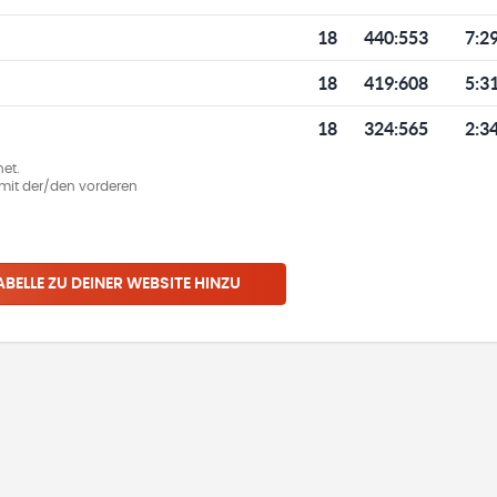
18
440
:
553
7:2
18
419
:
608
5:3
18
324
:
565
2:3
et.
ie mit der/den vorderen
ABELLE ZU DEINER WEBSITE HINZU