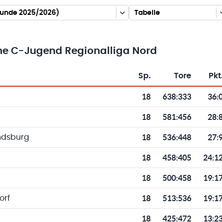
runde 2025/2026)
Tabelle
he C-Jugend Regionalliga Nord
Sp.
Tore
Pkt
Toren und Punkten
18
638
:
333
36:
18
581
:
456
28:
18
536
:
448
27:
ndsburg
18
458
:
405
24:1
18
500
:
458
19:1
18
513
:
536
19:1
orf
18
425
:
472
13:2