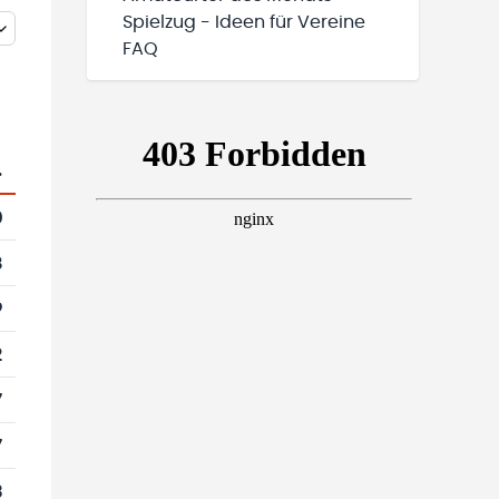
Spielzug - Ideen für Vereine
FAQ
.
0
8
9
2
7
7
3