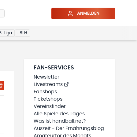
ANMELDEN
3. Liga
JBLH
FAN-SERVICES
Newsletter
Livestreams
HTIGUNGSSTATUS WIRD GELADEN
MEINE TEAMS“ HINZUFÜGEN
Fanshops
Ticketshops
Vereinsfinder
Alle Spiele des Tages
Was ist handball.net?
Auszeit - Der Ernährungsblog
Amateurtor des Monats