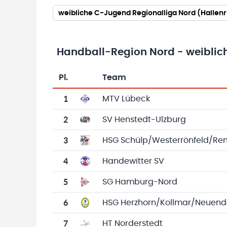
weibliche C-Jugend Regionalliga Nord (Hallen
Handball-Region Nord - weiblic
Pl.
Team
Team-Logo
Tabelle mit Vereinsplatzierungen, Spielen, 
1
MTV Lübeck
2
SV Henstedt-Ulzburg
3
HSG Schülp/Westerrönfeld/Re
4
Handewitter SV
5
SG Hamburg-Nord
6
HSG Herzhorn/Kollmar/Neuend
7
HT Norderstedt