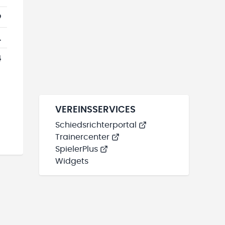
9
1
4
VEREINSSERVICES
Schiedsrichterportal
Trainercenter
SpielerPlus
Widgets