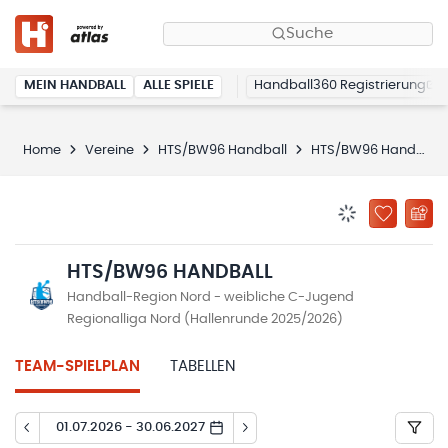
Suche
MEIN HANDBALL
ALLE SPIELE
Handball360 Registrierung
Home
Vereine
HTS/BW96 Handball
HTS/BW96 Handball
BENACHRICHTIG
ZU „MEINE
HTS/BW96 HANDBALL
Handball-Region Nord - weibliche C-Jugend
Regionalliga Nord (Hallenrunde 2025/2026)
TEAM-SPIELPLAN
TABELLEN
01.07.2026 - 30.06.2027