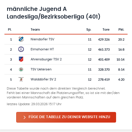
männliche Jugend A
Landesliga/Bezirksoberliga (401)
Pl.
Team
Sp.
Tore
Pkt.
Team-Logo
Tabelle mit Vereinsplatzierungen, Spielen, Toren und Punkten
1
11
429
:
326
20:2
Niendorfer TSV
2
12
461
:
373
16:8
Elmshorner HT
3
12
401
:
409
10:14
Ahrensburger TSV 2
4
11
328
:
370
8:14
TSV Uetersen
5
12
278
:
419
4:20
Walddörfer SV 2
Diese Tabelle wurde nach dem direkten Vergleich berechnet.
Fehlt bei einer Mannschaft die Platzierungsziffer, so ist sie mit der/den
vorderen Mannschaften auf dem gleichen Platz.
letztes Update:
29.03.2026 15:17 Uhr
FÜGE DIE TABELLE ZU DEINER WEBSITE HINZU