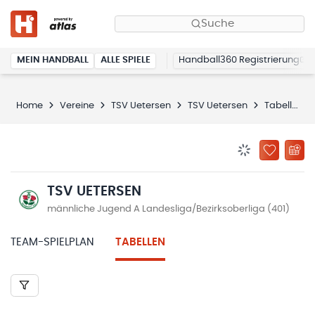
Suche
MEIN HANDBALL
ALLE SPIELE
Handball360 Registrierung
Home
Vereine
TSV Uetersen
TSV Uetersen
Tabellen
BENACHRICHTIG
ZU „MEINE
TSV UETERSEN
männliche Jugend A Landesliga/Bezirksoberliga (401)
TEAM-SPIELPLAN
TABELLEN