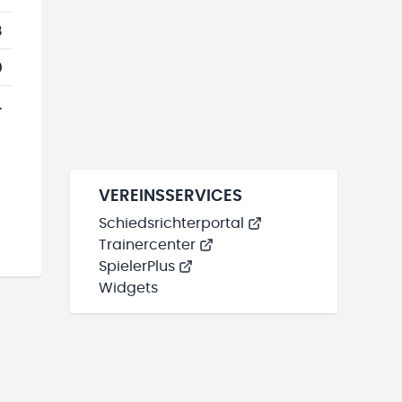
8
0
1
VEREINSSERVICES
Schiedsrichterportal
Trainercenter
SpielerPlus
Widgets