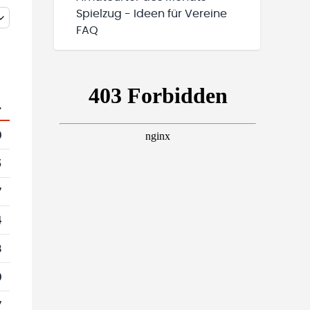
Spielzug - Ideen für Vereine
FAQ
.
0
5
7
4
8
0
7