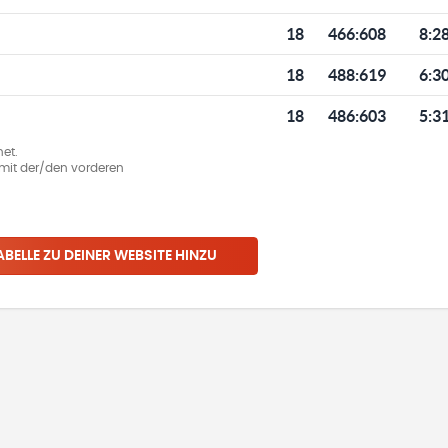
18
466
:
608
8:2
18
488
:
619
6:3
18
486
:
603
5:3
et.
ie mit der/den vorderen
ABELLE ZU DEINER WEBSITE HINZU