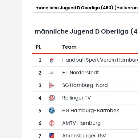
männliche Jugend D Oberliga (460) (Hallenru
männliche Jugend D Oberliga (
Pl.
Team
Team-Logo
Tabelle mit Vereinsplatzierungen, Spielen, 
1
Handball Sport Verein Hambur
2
HT Norderstedt
3
SG Hamburg-Nord
4
Rellinger TV
5
HG Hamburg-Barmbek
6
AMTV Hamburg
7
Ahrensburger TSV