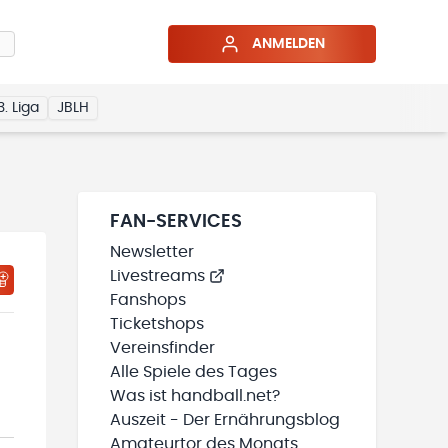
ANMELDEN
3. Liga
JBLH
FAN-SERVICES
Newsletter
Livestreams
HTIGUNGSSTATUS WIRD GELADEN
MEINE TEAMS“ HINZUFÜGEN
Fanshops
Ticketshops
Vereinsfinder
Alle Spiele des Tages
Was ist handball.net?
Auszeit - Der Ernährungsblog
Amateurtor des Monats