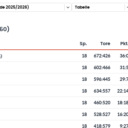
nde 2025/2026)
Tabelle
460)
Sp.
Tore
Pkt
Toren und Punkten
18
672
:
426
36:
g
18
602
:
466
31:
18
596
:
445
29:
18
634
:
557
22:1
18
460
:
520
18:1
18
528
:
527
16:2
18
418
:
579
9:2