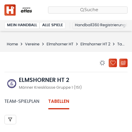
Suche
MEIN HANDBALL
ALLE SPIELE
Handball360 Registrierung
Home
Vereine
Elmshorner HT
Elmshorner HT 2
Tabellen
BENACHRICHTIG
ZU „MEINE
ELMSHORNER HT 2
Männer Kreisklasse Gruppe 1 (151)
TEAM-SPIELPLAN
TABELLEN