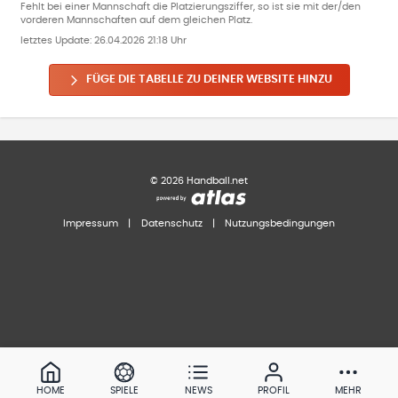
Fehlt bei einer Mannschaft die Platzierungsziffer, so ist sie mit der/den
vorderen Mannschaften auf dem gleichen Platz.
letztes Update:
26.04.2026 21:18 Uhr
FÜGE DIE TABELLE ZU DEINER WEBSITE HINZU
©
2026
Handball.net
Impressum
|
Datenschutz
|
Nutzungsbedingungen
HOME
SPIELE
NEWS
PROFIL
MEHR