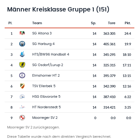
Männer Kreisklasse Gruppe 1 (151)
Pl.
Team
Sp.
Tore
Pkt.
Team-Logo
Tabelle mit Vereinsplatzierungen, Spielen, Toren und Punkten
1
14
363
:
305
24:4
SG Altona 3
2
14
405
:
361
19:9
SG Harburg 4
3
14
345
:
295
18:10
HTS/BW96 Handball 4
4
14
325
:
315
17:11
SG Osdorf/Lurup 2
5
14
395
:
379
13:15
Elmshorner HT 2
6
14
342
:
390
12:16
TSV Ellerbek 5
7
14
387
:
410
6:22
HSG Elbvororte 5
8
14
314
:
421
3:25
HT Norderstedt 5
9
0
0
:
0
0:0
Moorreger SV 2
Moorreger SV 2 zurückgezogen.
Diese Tabelle wurde nach dem direkten Vergleich berechnet.