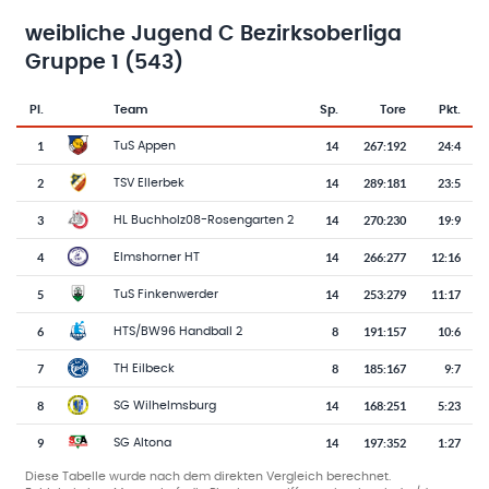
weibliche Jugend C Bezirksoberliga
Gruppe 1 (543)
Pl.
Team
Sp.
Tore
Pkt.
Team-Logo
Tabelle mit Vereinsplatzierungen, Spielen, Toren und Punkten
1
14
267
:
192
24:4
TuS Appen
2
14
289
:
181
23:5
TSV Ellerbek
3
14
270
:
230
19:9
HL Buchholz08-Rosengarten 2
4
14
266
:
277
12:16
Elmshorner HT
5
14
253
:
279
11:17
TuS Finkenwerder
6
8
191
:
157
10:6
HTS/BW96 Handball 2
7
8
185
:
167
9:7
TH Eilbeck
8
14
168
:
251
5:23
SG Wilhelmsburg
9
14
197
:
352
1:27
SG Altona
Diese Tabelle wurde nach dem direkten Vergleich berechnet.