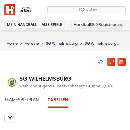
Suche
MEIN HANDBALL
ALLE SPIELE
Handball360 Registrierung
Home
Vereine
SG Wilhelmsburg
SG Wilhelmsburg
Tab
BENACHRICHTIG
ZU „MEINE
SG WILHELMSBURG
weibliche Jugend C Bezirksoberliga Gruppe 1 (543)
TEAM-SPIELPLAN
TABELLEN