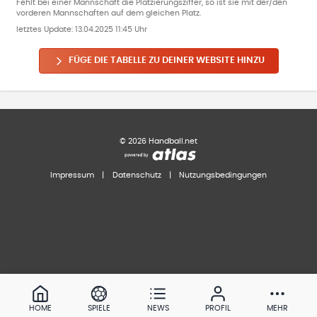
Fehlt bei einer Mannschaft die Platzierungsziffer, so ist sie mit der/den
vorderen Mannschaften auf dem gleichen Platz.
letztes Update:
13.04.2025 11:45 Uhr
FÜGE DIE TABELLE ZU DEINER WEBSITE HINZU
©
2026
Handball.net
Impressum
|
Datenschutz
|
Nutzungsbedingungen
HOME
SPIELE
NEWS
PROFIL
MEHR