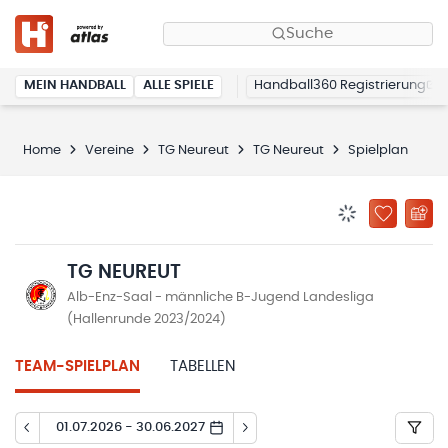
Suche
MEIN HANDBALL
ALLE SPIELE
Handball360 Registrierung
Home
Vereine
TG Neureut
TG Neureut
Spielplan
BENACHRICHTIG
ZU „MEINE
TG NEUREUT
Alb-Enz-Saal - männliche B-Jugend Landesliga
(Hallenrunde 2023/2024)
TEAM-SPIELPLAN
TABELLEN
01.07.2026 - 30.06.2027