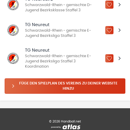
Schwarzwald-Rhein - gemischte D-
ZU „MEINE
Jugend Bezirksklasse Staffel 3
TG Neureut
Schwarzwald-Rhein - gemischte E-
ZU „MEINE
Jugend Bezirksliga Staffel 3
TG Neureut
Schwarzwald-Rhein - gemischte E-
ZU „MEINE
Jugend Bezirksliga Staffel 3
Koordination
FÜGE DEN SPIELPLAN DES VEREINS ZU DEINER WEBSITE
HINZU
©
2026
Handball.net