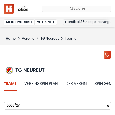
Suche
MEIN HANDBALL
ALLE SPIELE
Handball360 Registrierung
Home
Vereine
TG Neureut
Teams
TG NEUREUT
TEAMS
VEREINSSPIELPLAN
DER VEREIN
SPIELGEME
2026/27