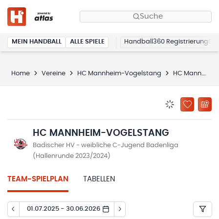
Suche
MEIN HANDBALL
ALLE SPIELE
Handball360 Registrierung
Home
Vereine
HC Mannheim-Vogelstang
HC Mannheim-Vogelstang
BENACHRICHTIG
ZU „MEINE
HC MANNHEIM-VOGELSTANG
Badischer HV - weibliche C-Jugend Badenliga
(Hallenrunde 2023/2024)
TEAM-SPIELPLAN
TABELLEN
01.07.2025 - 30.06.2026