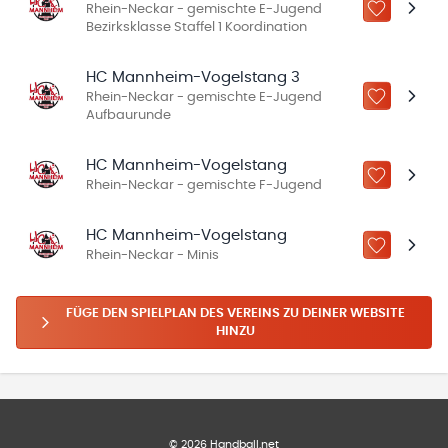
Rhein-Neckar - gemischte E-Jugend
ZU „MEINE
Bezirksklasse Staffel 1 Koordination
HC Mannheim-Vogelstang 3
Rhein-Neckar - gemischte E-Jugend
ZU „MEINE
Aufbaurunde
HC Mannheim-Vogelstang
ZU „MEINE
Rhein-Neckar - gemischte F-Jugend
HC Mannheim-Vogelstang
ZU „MEINE
Rhein-Neckar - Minis
FÜGE DEN SPIELPLAN DES VEREINS ZU DEINER WEBSITE
HINZU
©
2026
Handball.net