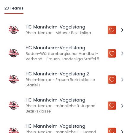
23
Teams
HC Mannheim-Vogelstang
ZU „MEINE
Rhein-Neckar - Männer Bezirksliga
HC Mannheim-Vogelstang
Baden-Württembergischer Handball-
ZU „MEINE
Verband - Frauen-Landesliga Staffel 8
HC Mannheim-Vogelstang 2
Rhein-Neckar - Frauen Bezirksklasse
ZU „MEINE
Staffel 1
HC Mannheim-Vogelstang
Rhein-Neckar - männliche B-Jugend
ZU „MEINE
Bezirksklasse
HC Mannheim-Vogelstang
Rhein-Neckar - männliche C-Jugend