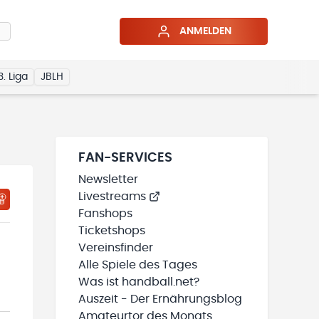
ANMELDEN
3. Liga
JBLH
FAN-SERVICES
Newsletter
Livestreams
HTIGUNGSSTATUS WIRD GELADEN
MEINE TEAMS“ HINZUFÜGEN
Fanshops
Ticketshops
Vereinsfinder
Alle Spiele des Tages
Was ist handball.net?
Auszeit - Der Ernährungsblog
Amateurtor des Monats