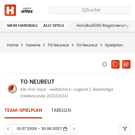
Suche
MEIN HANDBALL
ALLE SPIELE
Handball360 Registrierung
Home
Vereine
TG Neureut
TG Neureut
Spielplan
BENACHRICHTIG
ZU „MEINE
TG NEUREUT
Alb-Enz-Saal - weibliche E-Jugend 2. Bezirksliga
(Hallenrunde 2023/2024)
TEAM-SPIELPLAN
TABELLEN
01.07.2026 - 30.06.2027