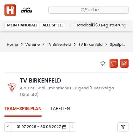
Suche
MEIN HANDBALL
ALLE SPIELE
Handball360 Registrierung
Home
Vereine
TV Birkenfeld
TV Birkenfeld
Spielplan
BENACHRICHTIG
ZU „MEINE
TV BIRKENFELD
Alb-Enz-Saal - männliche E-Jugend 3. Bezirksliga
(Staffel 2)
TEAM-SPIELPLAN
TABELLEN
01.07.2026 - 30.06.2027