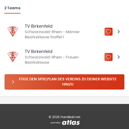
2
Teams
TV Birkenfeld
Schwarzwald-Rhein - Männer
ZU „MEINE
Bezirksklasse Staffel 1
TV Birkenfeld
Schwarzwald-Rhein - Frauen
ZU „MEINE
Bezirksklasse
FÜGE DEN SPIELPLAN DES VEREINS ZU DEINER WEBSITE
HINZU
©
2026
Handball.net