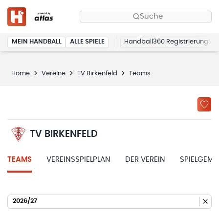
Suche
MEIN HANDBALL
ALLE SPIELE
Handball360 Registrierung
Home
Vereine
TV Birkenfeld
Teams
TV BIRKENFELD
TEAMS
VEREINSSPIELPLAN
DER VEREIN
SPIELGEME
2026/27