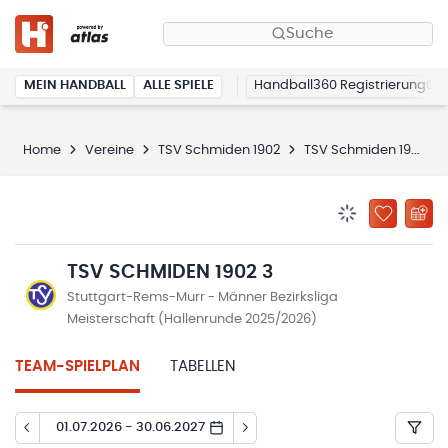
Suche
MEIN HANDBALL
ALLE SPIELE
Handball360 Registrierung
Home
Vereine
TSV Schmiden 1902
TSV Schmiden 1902 3
BENACHRICHTIG
ZU „MEINE
TSV SCHMIDEN 1902 3
Stuttgart-Rems-Murr - Männer Bezirksliga
Meisterschaft (Hallenrunde 2025/2026)
TEAM-SPIELPLAN
TABELLEN
01.07.2026 - 30.06.2027