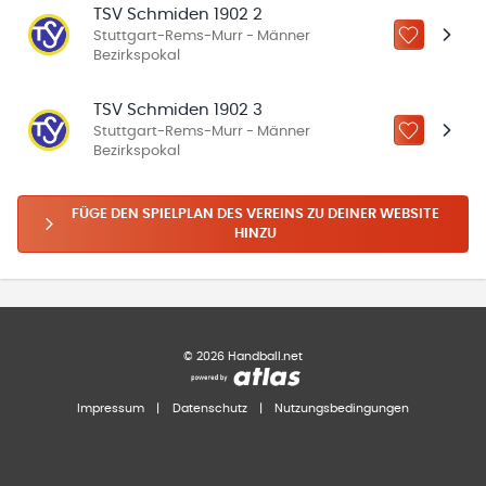
TSV Schmiden 1902 2
Stuttgart-Rems-Murr - Männer
ZU „MEINE
Bezirkspokal
TSV Schmiden 1902 3
Stuttgart-Rems-Murr - Männer
ZU „MEINE
Bezirkspokal
FÜGE DEN SPIELPLAN DES VEREINS ZU DEINER WEBSITE
HINZU
©
2026
Handball.net
Impressum
|
Datenschutz
|
Nutzungsbedingungen