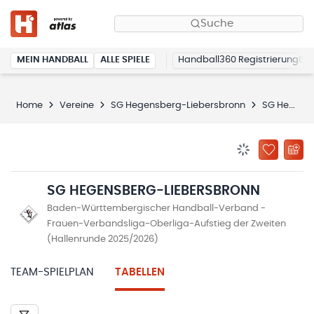
Suche
MEIN HANDBALL
ALLE SPIELE
Handball360 Registrierung
Home
Vereine
SG Hegensberg-Liebersbronn
SG Hegensberg-Liebersbronn
BENACHRICHTIG
ZU „MEINE
SG HEGENSBERG-LIEBERSBRONN
Baden-Württembergischer Handball-Verband -
Frauen-Verbandsliga-Oberliga-Aufstieg der Zweiten
(Hallenrunde 2025/2026)
TEAM-SPIELPLAN
TABELLEN