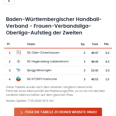
Baden-Württembergischer Handball-
Verband - Frauen-Verbandsliga-
Oberliga-Aufstieg der Zweiten
Pl.
Team
Sp.
Tore
Pkt.
Team-Logo
Tabelle mit Vereinsplatzierungen, Spielen, Toren und Punkten
1
3
48
:
47
4:2
SG Ober-/Unterhausen
2
3
48
:
44
4:2
SG Hegensberg-Liebersbronn
3
3
52
:
45
3:3
Spvgg Mössingen
4
3
40
:
52
1:5
SG KIT/MTV Karlsruhe
Diese Tabelle wurde nach dem direkten Vergleich berechnet.
Fehlt bei einer Mannschaft die Platzierungsziffer, so ist sie mit der/den
vorderen Mannschaften auf dem gleichen Platz.
letztes Update:
17.05.2026 18:10 Uhr
FÜGE DIE TABELLE ZU DEINER WEBSITE HINZU