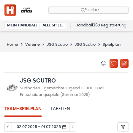
Suche
MEIN HANDBALL
ALLE SPIELE
Handball360 Registrierung
Home
Vereine
JSG Scutro
JSG Scutro
Spielplan
BENACHRICHTIG
ZU „MEINE
JSG SCUTRO
Südbaden - gemischte Jugend D-BOL-Qual.
Entscheidungsspiele (Sommer 2026)
TEAM-SPIELPLAN
TABELLEN
02.07.2025 - 01.07.2026