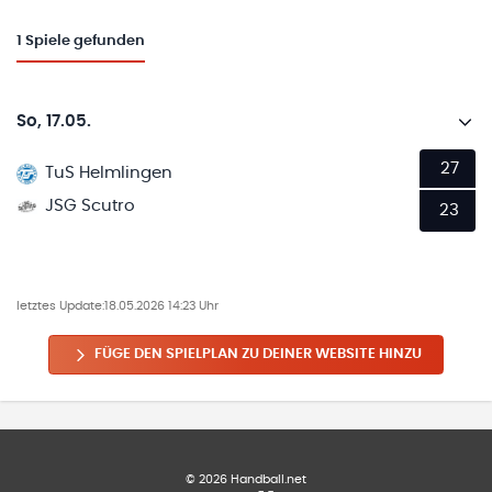
1
Spiele gefunden
So, 17.05.
27
TuS Helmlingen
JSG Scutro
23
letztes Update:
18.05.2026 14:23 Uhr
FÜGE DEN SPIELPLAN ZU DEINER WEBSITE HINZU
©
2026
Handball.net