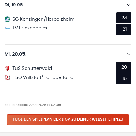
Di, 19.05.
24
SG Kenzingen/Herbolzheim
TV Friesenheim
21
Mi, 20.05.
20
TuS Schutterwald
HSG Willstätt/Hanauerland
16
letztes Update:
20.05.2026 19:02 Uhr
FÜGE DEN SPIELPLAN
DER LIGA
ZU DEINER WEBSEITE HINZU