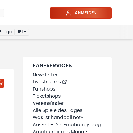
ANMELDEN
3. Liga
JBLH
FAN-SERVICES
Newsletter
Livestreams
HTIGUNGSSTATUS WIRD GELADEN
MEINE TEAMS“ HINZUFÜGEN
Fanshops
Ticketshops
Vereinsfinder
Alle Spiele des Tages
Was ist handball.net?
Auszeit - Der Ernährungsblog
Amateurtor des Monats