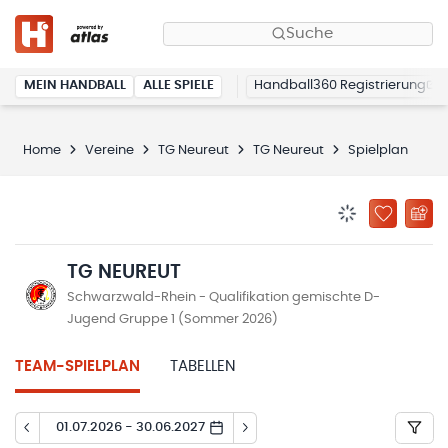
Suche
MEIN HANDBALL
ALLE SPIELE
Handball360 Registrierung
Home
Vereine
TG Neureut
TG Neureut
Spielplan
BENACHRICHTIG
ZU „MEINE
TG NEUREUT
Schwarzwald-Rhein - Qualifikation gemischte D-
Jugend Gruppe 1 (Sommer 2026)
TEAM-SPIELPLAN
TABELLEN
01.07.2026 - 30.06.2027