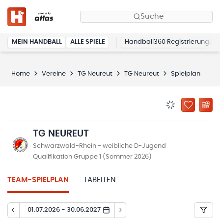
Suche
MEIN HANDBALL
ALLE SPIELE
Handball360 Registrierung
Home
Vereine
TG Neureut
TG Neureut
Spielplan
BENACHRICHTIG
ZU „MEINE
TG NEUREUT
Schwarzwald-Rhein - weibliche D-Jugend
Qualifikation Gruppe 1 (Sommer 2026)
TEAM-SPIELPLAN
TABELLEN
01.07.2026 - 30.06.2027