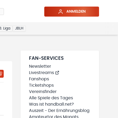
ANMELDEN
3. Liga
JBLH
FAN-SERVICES
Newsletter
Livestreams
HTIGUNGSSTATUS WIRD GELADEN
MEINE TEAMS“ HINZUFÜGEN
Fanshops
Ticketshops
Vereinsfinder
Alle Spiele des Tages
Was ist handball.net?
Auszeit - Der Ernährungsblog
Amateurtor des Monats