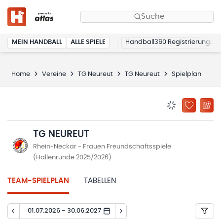
Suche
MEIN HANDBALL
ALLE SPIELE
Handball360 Registrierung
Home
Vereine
TG Neureut
TG Neureut
Spielplan
BENACHRICHTIG
ZU „MEINE
TG NEUREUT
Rhein-Neckar - Frauen Freundschaftsspiele
(Hallenrunde 2025/2026)
TEAM-SPIELPLAN
TABELLEN
01.07.2026 - 30.06.2027