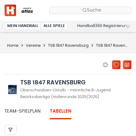
Suche
MEIN HANDBALL
ALLE SPIELE
Handball360 Registrierung
Home
Vereine
TSB 1847 Ravensburg
TSB 1847 Ravensburg
BENACHRICHTIG
ZU „MEINE
TSB 1847 RAVENSBURG
Oberschwaben-Ostalb - männliche B-Jugend
Bezirksoberliga (Hallenrunde 2025/2026)
TEAM-SPIELPLAN
TABELLEN