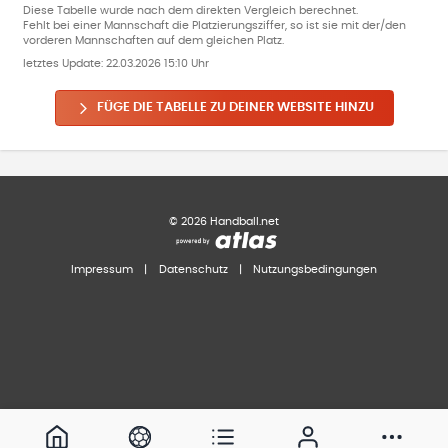
Diese Tabelle wurde nach dem direkten Vergleich berechnet.
Fehlt bei einer Mannschaft die Platzierungsziffer, so ist sie mit der/den
vorderen Mannschaften auf dem gleichen Platz.
letztes Update:
22.03.2026 15:10 Uhr
FÜGE DIE TABELLE ZU DEINER WEBSITE HINZU
©
2026
Handball.net
Impressum
|
Datenschutz
|
Nutzungsbedingungen