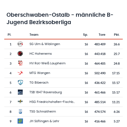
Oberschwaben-Ostalb - männliche B-
Jugend Bezirksoberliga
Pl.
Team
Sp.
Tore
Pkt.
Team-Logo
Tabelle mit Vereinsplatzierungen, Spielen, Toren und Punkten
1
16
483
:
409
26:6
SG Ulm & Wiblingen
2
16
443
:
418
25:7
HC Hohenems
3
16
464
:
405
24:8
HV Rot-Weiß Laupheim
4
16
502
:
490
17:15
MTG Wangen
5
16
436
:
422
15:17
TG Biberach
6
16
461
:
466
15:17
TSB 1847 Ravensburg
7
16
485
:
514
11:21
HSG Friedrichshafen-Fischbach
8
16
474
:
574
6:26
TSG Schnaitheim
9
16
416
:
466
5:27
JH Söflingen & Lehr