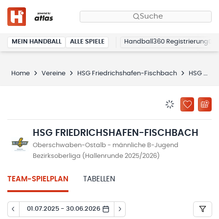
Suche
MEIN HANDBALL
ALLE SPIELE
Handball360 Registrierung
Home
Vereine
HSG Friedrichshafen-Fischbach
HSG Friedrichshafen-Fischbach
BENACHRICHTIG
ZU „MEINE
HSG FRIEDRICHSHAFEN-FISCHBACH
Oberschwaben-Ostalb - männliche B-Jugend
Bezirksoberliga (Hallenrunde 2025/2026)
TEAM-SPIELPLAN
TABELLEN
01.07.2025 - 30.06.2026