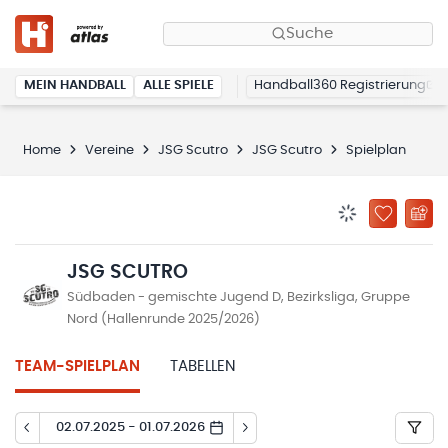
Suche
MEIN HANDBALL
ALLE SPIELE
Handball360 Registrierung
Home
Vereine
JSG Scutro
JSG Scutro
Spielplan
BENACHRICHTIG
ZU „MEINE
JSG SCUTRO
Südbaden - gemischte Jugend D, Bezirksliga, Gruppe
Nord (Hallenrunde 2025/2026)
TEAM-SPIELPLAN
TABELLEN
02.07.2025 - 01.07.2026