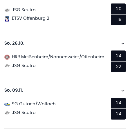
20
JSG Scutro
ETSV Offenburg 2
19
So, 26.10.
24
HRR Meißenheim/Nonnenweier/Ottenheim 2
JSG Scutro
22
So, 09.11.
24
SG Gutach/Wolfach
JSG Scutro
24