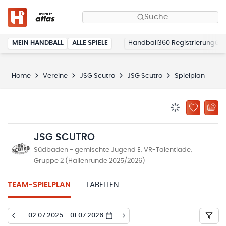
Suche
MEIN HANDBALL
ALLE SPIELE
Handball360 Registrierung
Home
Vereine
JSG Scutro
JSG Scutro
Spielplan
BENACHRICHTIG
ZU „MEINE
JSG SCUTRO
Südbaden - gemischte Jugend E, VR-Talentiade,
Gruppe 2 (Hallenrunde 2025/2026)
TEAM-SPIELPLAN
TABELLEN
02.07.2025 - 01.07.2026