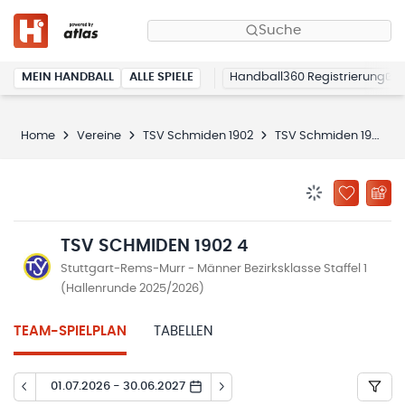
Suche
MEIN HANDBALL
ALLE SPIELE
Handball360 Registrierung
Home
Vereine
TSV Schmiden 1902
TSV Schmiden 1902 4
BENACHRICHTIG
ZU „MEINE
TSV SCHMIDEN 1902 4
Stuttgart-Rems-Murr - Männer Bezirksklasse Staffel 1
(Hallenrunde 2025/2026)
TEAM-SPIELPLAN
TABELLEN
01.07.2026 - 30.06.2027