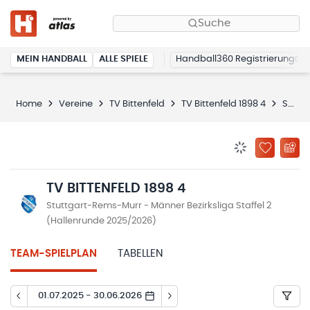
Suche
MEIN HANDBALL
ALLE SPIELE
Handball360 Registrierung
Home
Vereine
TV Bittenfeld
TV Bittenfeld 1898 4
Spielplan
BENACHRICHTIG
ZU „MEINE
TV BITTENFELD 1898 4
Stuttgart-Rems-Murr - Männer Bezirksliga Staffel 2
(Hallenrunde 2025/2026)
TEAM-SPIELPLAN
TABELLEN
01.07.2025 - 30.06.2026