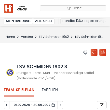
Suche
MEIN HANDBALL
ALLE SPIELE
Handball360 Registrierung
Home
Vereine
TSV Schmiden 1902
TSV Schmiden 1902 3
BENACHRICHTIG
ZU „MEINE
TSV SCHMIDEN 1902 3
Stuttgart-Rems-Murr - Männer Bezirksliga Staffel 1
(Hallenrunde 2025/2026)
TEAM-SPIELPLAN
TABELLEN
01.07.2026 - 30.06.2027