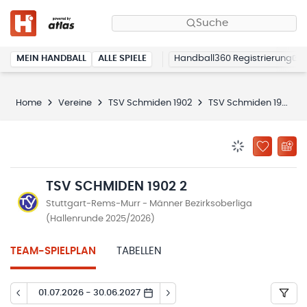
Suche
MEIN HANDBALL
ALLE SPIELE
Handball360 Registrierung
Home
Vereine
TSV Schmiden 1902
TSV Schmiden 1902 2
BENACHRICHTIG
ZU „MEINE
TSV SCHMIDEN 1902 2
Stuttgart-Rems-Murr - Männer Bezirksoberliga
(Hallenrunde 2025/2026)
TEAM-SPIELPLAN
TABELLEN
01.07.2026 - 30.06.2027