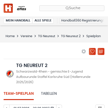
Suche
MEIN HANDBALL
ALLE SPIELE
Handball360 Registrierung
Home
Vereine
TG Neureut
TG Neureut 2
Spielplan
BENACHRICHTIG
ZU „MEINE
TG NEUREUT 2
Schwarzwald-Rhein - gemischte E-Jugend
Aufbaurunde Staffel Karlsruhe Süd (Hallenrunde
2025/2026)
TEAM-SPIELPLAN
TABELLEN