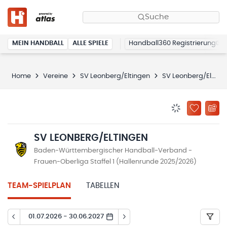
Suche
MEIN HANDBALL
ALLE SPIELE
Handball360 Registrierung
Home
Vereine
SV Leonberg/Eltingen
SV Leonberg/Eltingen
BENACHRICHTIG
ZU „MEINE
SV LEONBERG/ELTINGEN
Baden-Württembergischer Handball-Verband -
Frauen-Oberliga Staffel 1 (Hallenrunde 2025/2026)
TEAM-SPIELPLAN
TABELLEN
01.07.2026 - 30.06.2027