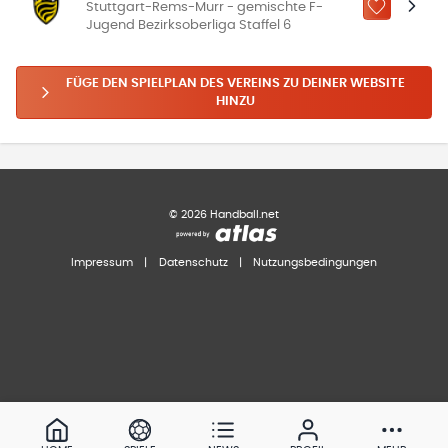
Stuttgart-Rems-Murr - gemischte F-
ZU „MEINE
Jugend Bezirksoberliga Staffel 6
FÜGE DEN SPIELPLAN DES VEREINS ZU DEINER WEBSITE
HINZU
©
2026
Handball.net
Impressum
|
Datenschutz
|
Nutzungsbedingungen