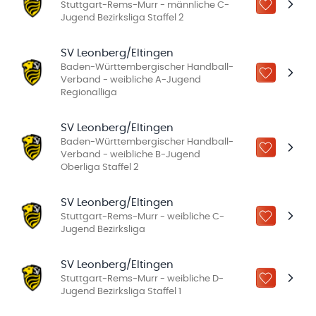
Stuttgart-Rems-Murr - männliche C-
ZU „MEINE
Jugend Bezirksliga Staffel 2
SV Leonberg/Eltingen
Baden-Württembergischer Handball-
ZU „MEINE
Verband - weibliche A-Jugend
Regionalliga
SV Leonberg/Eltingen
Baden-Württembergischer Handball-
ZU „MEINE
Verband - weibliche B-Jugend
Oberliga Staffel 2
SV Leonberg/Eltingen
Stuttgart-Rems-Murr - weibliche C-
ZU „MEINE
Jugend Bezirksliga
SV Leonberg/Eltingen
Stuttgart-Rems-Murr - weibliche D-
ZU „MEINE
Jugend Bezirksliga Staffel 1