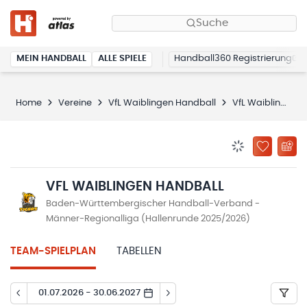
Suche
MEIN HANDBALL
ALLE SPIELE
Handball360 Registrierung
Home
Vereine
VfL Waiblingen Handball
VfL Waiblingen Handball
BENACHRICHTIG
ZU „MEINE
VFL WAIBLINGEN HANDBALL
Baden-Württembergischer Handball-Verband -
Männer-Regionalliga (Hallenrunde 2025/2026)
TEAM-SPIELPLAN
TABELLEN
01.07.2026 - 30.06.2027