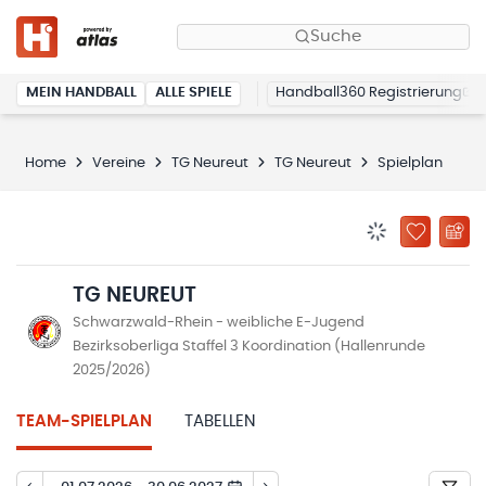
Suche
MEIN HANDBALL
ALLE SPIELE
Handball360 Registrierung
Home
Vereine
TG Neureut
TG Neureut
Spielplan
BENACHRICHTIG
ZU „MEINE
TG NEUREUT
Schwarzwald-Rhein - weibliche E-Jugend
Bezirksoberliga Staffel 3 Koordination (Hallenrunde
2025/2026)
TEAM-SPIELPLAN
TABELLEN