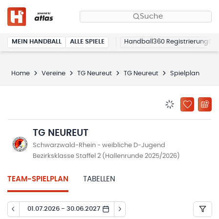
Suche
MEIN HANDBALL
ALLE SPIELE
Handball360 Registrierung
Home
Vereine
TG Neureut
TG Neureut
Spielplan
BENACHRICHTIG
ZU „MEINE
TG NEUREUT
Schwarzwald-Rhein - weibliche D-Jugend
Bezirksklasse Staffel 2 (Hallenrunde 2025/2026)
TEAM-SPIELPLAN
TABELLEN
01.07.2026 - 30.06.2027