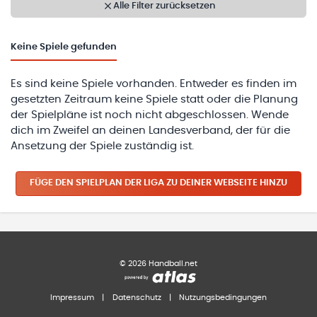
Alle Filter zurücksetzen
Keine
Spiele gefunden
Es sind keine Spiele vorhanden. Entweder es finden im
gesetzten Zeitraum keine Spiele statt oder die Planung
der Spielpläne ist noch nicht abgeschlossen. Wende
dich im Zweifel an deinen Landesverband, der für die
Ansetzung der Spiele zuständig ist.
FÜGE DEN SPIELPLAN
DER LIGA
ZU DEINER WEBSEITE HINZU
©
2026
Handball.net
Impressum
|
Datenschutz
|
Nutzungsbedingungen