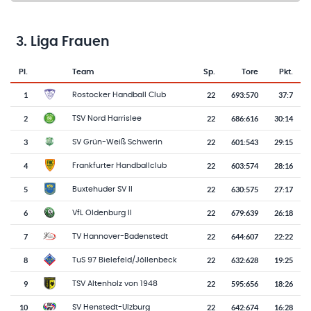
3. Liga Frauen
Pl.
Team
Sp.
Tore
Pkt.
Team-Logo
Tabelle mit Vereinsplatzierungen, Spielen, Toren und Punkten
1
22
693
:
570
37:7
Rostocker Handball Club
2
22
686
:
616
30:14
TSV Nord Harrislee
3
22
601
:
543
29:15
SV Grün-Weiß Schwerin
4
22
603
:
574
28:16
Frankfurter Handballclub
5
22
630
:
575
27:17
Buxtehuder SV II
6
22
679
:
639
26:18
VfL Oldenburg II
7
22
644
:
607
22:22
TV Hannover-Badenstedt
8
22
632
:
628
19:25
TuS 97 Bielefeld/Jöllenbeck
9
22
595
:
656
18:26
TSV Altenholz von 1948
10
22
642
:
674
16:28
SV Henstedt-Ulzburg