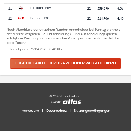
11
22
559
:
690
8:36
LIT TRIBE 1912
12
22
514
:
706
4:40
Berliner TSC
Nach Abschluss der einzelnen Runden entscheidet bei Punktgleichheit
der direkte Vergleich. Bei Entscheidungs- und Ausscheidungsspielen
erfolgt die Wertung nach Punkten, bei Punktgleichheit entscheidet die
Tordifferenz.
letztes Update:
27.04.2025 18:46 Uhr
FÜGE DIE TABELLE DER LIGA ZU DEINER WEBSEITE HINZU
©
2026
Handball.net
Impressum
|
Datenschutz
|
Nutzungsbedingungen