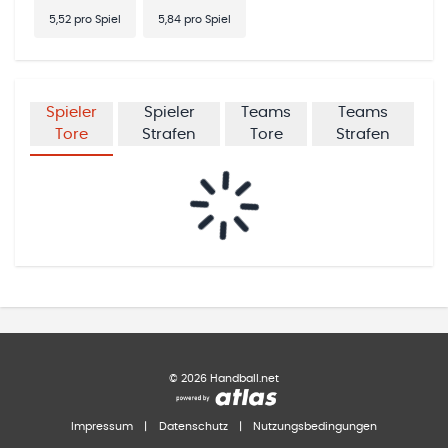
5,52
pro Spiel
5,84
pro Spiel
Spieler
Spieler
Teams
Teams
Tore
Strafen
Tore
Strafen
©
2026
Handball.net
Impressum
|
Datenschutz
|
Nutzungsbedingungen