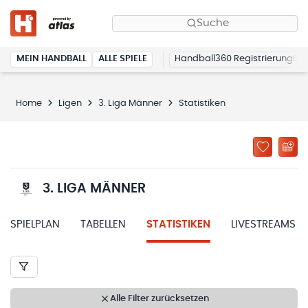
Suche
MEIN HANDBALL
ALLE SPIELE
Handball360 Registrierung
Home
Ligen
3. Liga Männer
Statistiken
3. LIGA MÄNNER
SPIELPLAN
TABELLEN
STATISTIKEN
LIVESTREAMS
Alle Filter zurücksetzen