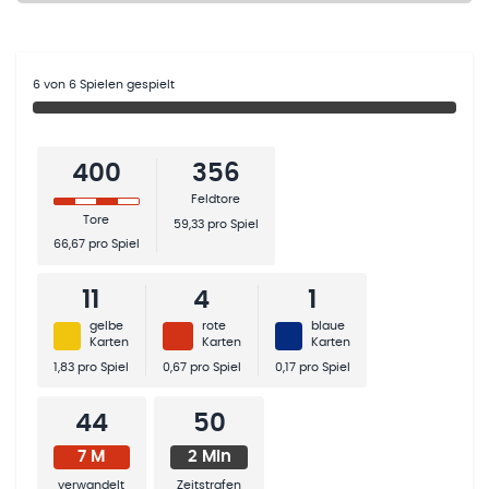
6
von
6
Spielen gespielt
400
356
Feldtore
Tore
59,33
pro Spiel
66,67
pro Spiel
11
4
1
gelbe
rote
blaue
Karten
Karten
Karten
1,83
pro Spiel
0,67
pro Spiel
0,17
pro Spiel
44
50
7 M
2 Min
verwandelt
Zeitstrafen