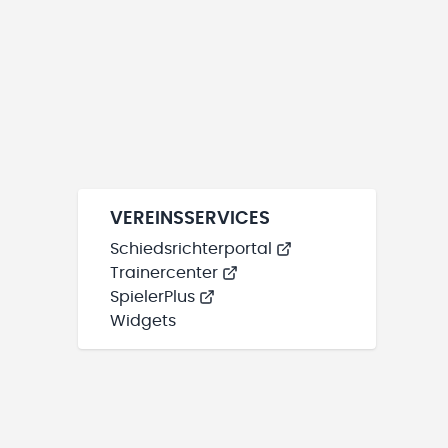
VEREINSSERVICES
Schiedsrichterportal
Trainercenter
SpielerPlus
Widgets