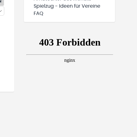
N
Spielzug - Ideen für Vereine
FAQ