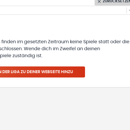
ZURÜCKSETZE
 finden im gesetzten Zeitraum keine Spiele statt oder die
eschlossen. Wende dich im Zweifel an deinen
iele zuständig ist.
N
DER LIGA
ZU DEINER WEBSEITE HINZU