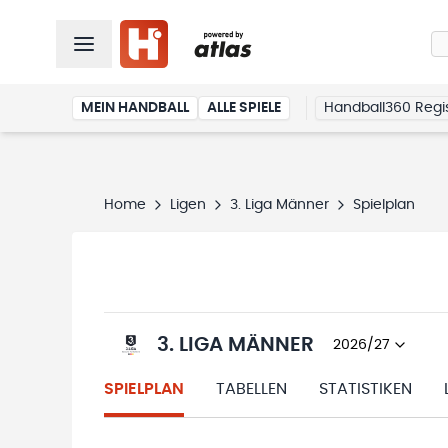
MEIN HANDBALL
ALLE SPIELE
Handball360 Regis
Home
Ligen
3. Liga Männer
Spielplan
3. LIGA MÄNNER
2026/27
SPIELPLAN
TABELLEN
STATISTIKEN