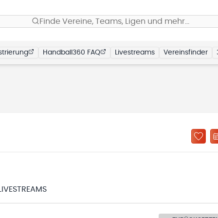
Finde Vereine, Teams, Ligen und mehr…
trierung
Handball360 FAQ
Livestreams
Vereinsfinder
LIVESTREAMS