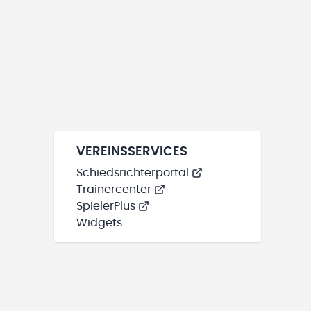
VEREINSSERVICES
Schiedsrichterportal
Trainercenter
SpielerPlus
Widgets