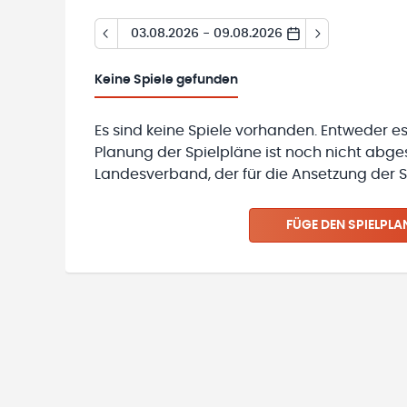
03.08.2026 - 09.08.2026
Keine
Spiele gefunden
Es sind keine Spiele vorhanden. Entweder es
Planung der Spielpläne ist noch nicht abg
Landesverband, der für die Ansetzung der Sp
FÜGE DEN SPIELPLA